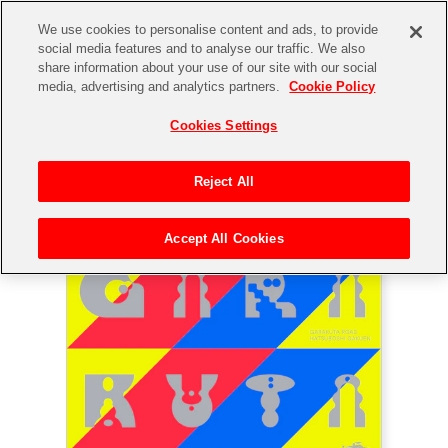
We use cookies to personalise content and ads, to provide
social media features and to analyse our traffic. We also
share information about your use of our site with our social
media, advertising and analytics partners.
Cookie Policy
Cookies Settings
Reject All
初星学園 H.I.F Memorial Single 「ガラクタロード」
トップページ
ディスコグラフィ
Accept All Cookies