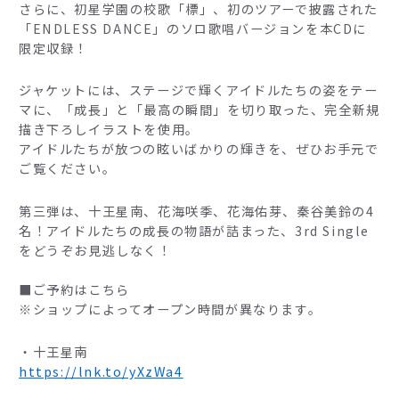
さらに、初星学園の校歌「標」、初のツアーで披露された
「ENDLESS DANCE」のソロ歌唱バージョンを本CDに
限定収録！
ジャケットには、ステージで輝くアイドルたちの姿をテー
マに、「成長」と「最高の瞬間」を切り取った、完全新規
描き下ろしイラストを使用。
アイドルたちが放つの眩いばかりの輝きを、ぜひお手元で
ご覧ください。
第三弾は、十王星南、花海咲季、花海佑芽、秦谷美鈴の4
名！アイドルたちの成長の物語が詰まった、3rd Single
をどうぞお見逃しなく！
■ご予約はこちら
※ショップによってオープン時間が異なります。
・十王星南
https://lnk.to/yXzWa4