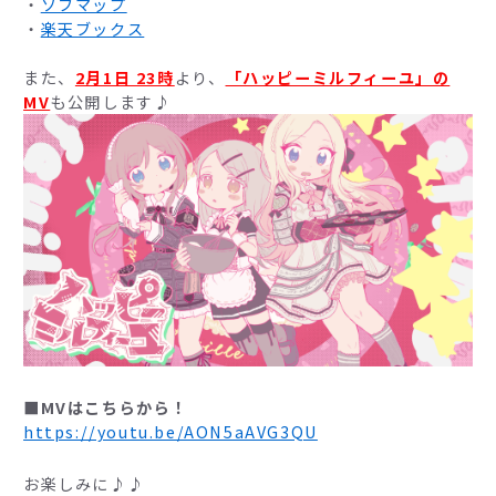
・
ソフマップ
・
楽天ブックス
また、
2月1日 23時
より、
「ハッピーミルフィーユ」の
MV
も公開します♪
■MVはこちらから！
https://youtu.be/AON5aAVG3QU
お楽しみに♪♪