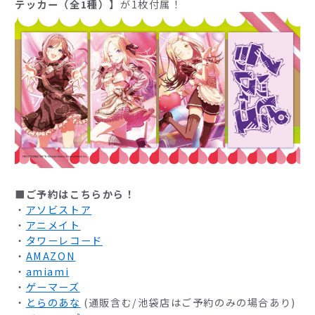
テッカー（全1種）】
が1枚付属！
■ご予約はこちらから！
・
アソビストア
・
アニメイト
・
タワーレコード
・
AMAZON
・
amiami
・
ゲーマーズ
・
とらのあな
(通販含む/池袋店はご予約のみの場合あり)