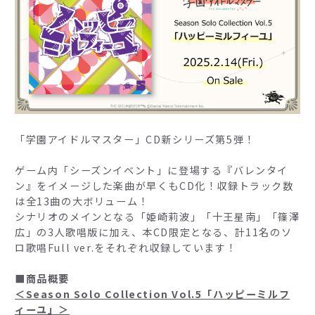
「学園アイドルマスター」CD新シリーズ第5弾！
ゲーム内「シーズンイベント」に登場する『バレンタイ
ン』をイメージした楽曲が早くもCD化！収録トラック数
は全13曲の大ボリューム！
シナリオのメインとなる「姫崎莉波」「十王星南」「篠澤
広」の3人歌唱版に加え、本CD限定となる、計11名のソ
ロ歌唱Full ver.をそれぞれ収録しています！
■商品概要
＜Season Solo Collection Vol.5「ハッピーミルフ
ィーユ」＞